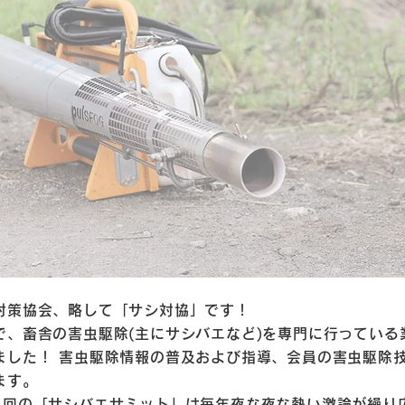
対策協会、略して「サシ対協」です！
で、畜舎の害虫駆除(主にサシバエなど)を専門に行っている
ました！ 害虫駆除情報の普及および指導、会員の害虫駆除
ます。
1回の「サシバエサミット」は毎年夜な夜な熱い激論が繰り