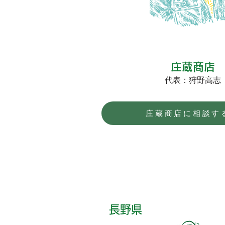
庄蔵商店
代表：狩野高志
庄蔵商店に相談す
長野県