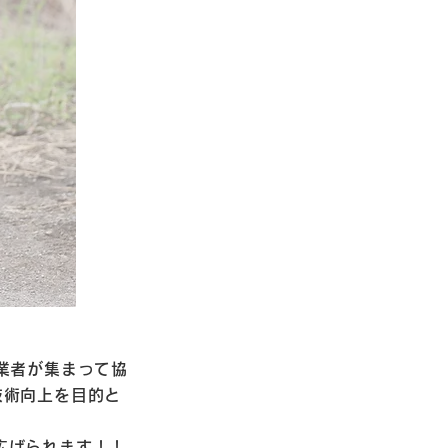
業者が集まって協
技術向上を目的と
広げられます！！